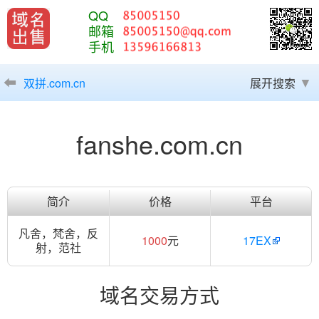
QQ
邮箱
手机
双拼.com.cn
展开搜索
fanshe.com.cn
简介
价格
平台
凡舍，梵舍，反
1000
元
17EX
射，范社
域名交易方式