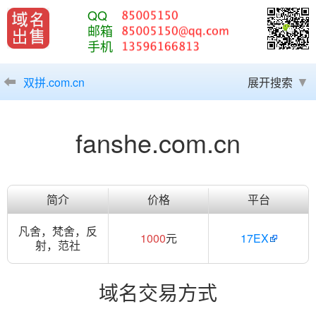
QQ
邮箱
手机
双拼.com.cn
展开搜索
fanshe.com.cn
简介
价格
平台
凡舍，梵舍，反
1000
元
17EX
射，范社
域名交易方式