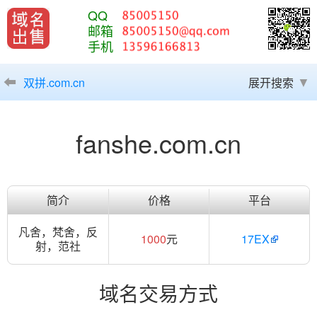
QQ
邮箱
手机
双拼.com.cn
展开搜索
fanshe.com.cn
简介
价格
平台
凡舍，梵舍，反
1000
元
17EX
射，范社
域名交易方式