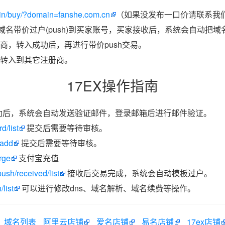
in/buy/?domain=fanshe.com.cn
（如果没发布一口价请联系我们
把域名带价过户(push)到买家账号，买家接收后，系统会自动把
商，转入成功后，再进行带价push交易。
转入到其它注册商。
17EX操作指南
功后，系统会自动发送验证邮件，登录邮箱后进行邮件验证。
d/list
提交后需要等待审核。
/add
提交后需要等待审核。
rge
支付宝充值
ush/received/list
接收后交易完成，系统会自动模板过户。
list
可以进行修改dns、域名解析、域名续费等操作。
域名列表
阿里云店铺
爱名店铺
易名店铺
17ex店铺