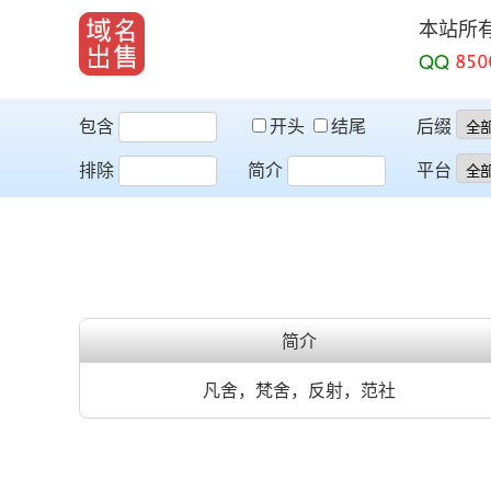
本站所
QQ
包含
开头
结尾
后缀
排除
简介
平台
简介
凡舍，梵舍，反射，范社