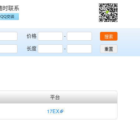
随时联系
价格
-
搜索
长度
-
重置
平台
17EX