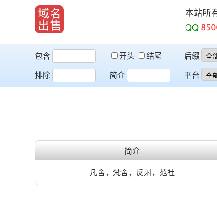
本站所
QQ
包含
开头
结尾
后缀
排除
简介
平台
简介
凡舍，梵舍，反射，范社