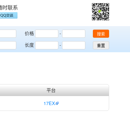
随时联系
价格
-
搜索
长度
-
重置
平台
17EX