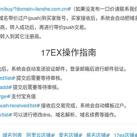
in/buy/?domain=fanshe.com.cn
（如果没发布一口价请联系我们
把域名带价过户(push)到买家账号，买家接收后，系统会自动把
商，转入成功后，再进行带价push交易。
转入到其它注册商。
17EX操作指南
功后，系统会自动发送验证邮件，登录邮箱后进行邮件验证。
d/list
提交后需要等待审核。
/add
提交后需要等待审核。
rge
支付宝充值
ush/received/list
接收后交易完成，系统会自动模板过户。
list
可以进行修改dns、域名解析、域名续费等操作。
域名列表
阿里云店铺
爱名店铺
易名店铺
17ex店铺