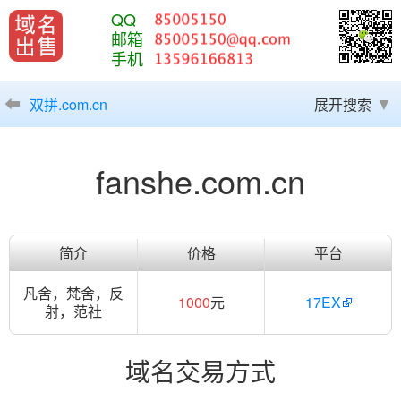
QQ
邮箱
手机
双拼.com.cn
展开搜索
fanshe.com.cn
简介
价格
平台
凡舍，梵舍，反
1000
元
17EX
射，范社
域名交易方式